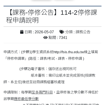
【課務-停修公告】114-2停修課
程申請說明
日期 : 2026-05-07
分類 : 課務公告
點閱 : 7341
申請方式：(步驟1)學生資訊系統http://fsis.thu.edu.tw線上填寫
「停修申請單」(路徑：課表/考試 - 課表 - 停修申請 )
(步驟2)電子審核：儲存送出視同核可
紙本審核：需印出紙本並完成簽核(授課教
師、系主任)後送至註冊課務組審核處理
申請限制：每學期
至多兩門科目
，且停修後之學分數不得低於
該學期
應修最低學分數