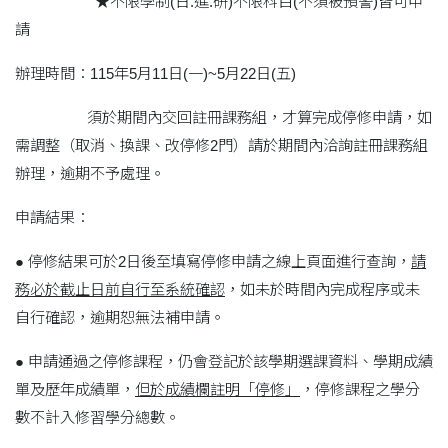
★不限學制(日.進.研)不限科目(不須被預警)皆可申
請
辦理時間：115年5月11日(一)~5月22日(五)
須於期間內交回註冊課務組，才算完成停修申請，如
需調整（取消、換課、改停修2門）請於期間內洽詢註冊課務組
辦理，逾期不予處理。
申請結果：
● 停修結果可於2日後至填寫停修申請之線上頁面進行查詢，
請
務必於截止日前自行至系統確認
，如未於時間內完成程序或未
自行確認，逾期恕無法補申請。
● 申請通過之停修課程，仍會登記於該學期選課資料、學期成績
單及歷年成績單，
但於成績欄註明「停修」
，停修課程之學分
數不計入修習學分總數。