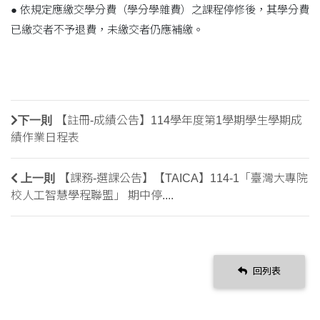
● 依規定應繳交學分費（學分學雜費）之課程停修後，其學分費
已繳交者不予退費，未繳交者仍應補繳。
下一則
【註冊-成績公告】114學年度第1學期學生學期成
績作業日程表
上一則
【課務-選課公告】【TAICA】114-1「臺灣大專院
校人工智慧學程聯盟」 期中停....
回列表