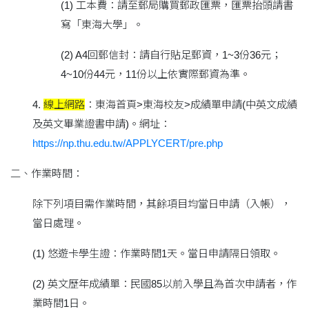
(1) 工本費：請至郵局購買郵政匯票，匯票抬頭請書
寫「東海大學」。
(2) A4回郵信封：請自行貼足郵資，1~3份36元；
4~10份44元，11份以上依實際郵資為準。
4.
線上網路
：東海首頁>東海校友>成績單申請(中英文成績
及英文畢業證書申請)。網址：
https://np.thu.edu.tw/APPLYCERT/pre.php
二、作業時間：
除下列項目需作業時間，其餘項目均當日申請（入帳），
當日處理。
(1) 悠遊卡學生證：作業時間1天。當日申請隔日領取。
(2) 英文歷年成績單：民國85以前入學且為首次申請者，作
業時間1日。