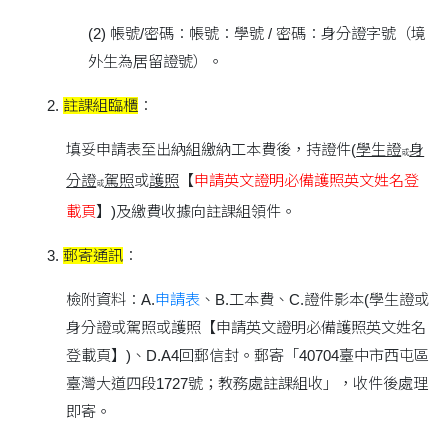
(2) 帳號/密碼：帳號：學號 / 密碼：身分證字號（境
外生為居留證號）。
2.
註課組臨櫃
：
填妥申請表至出納組繳納工本費後，持證件(
學生證
身
或
分證
駕照
或
護照
【
申請英文證明必備護照英文姓名登
或
載頁
】)及繳費收據向註課組領件。
3.
郵寄通訊
：
檢附資料：A.
申請表
、B.工本費、C.證件影本(學生證或
身分證或駕照或護照【申請英文證明必備護照英文姓名
登載頁】)、D.A4回郵信封。郵寄「40704臺中市西屯區
臺灣大道四段1727號；教務處註課組收」，收件後處理
即寄。