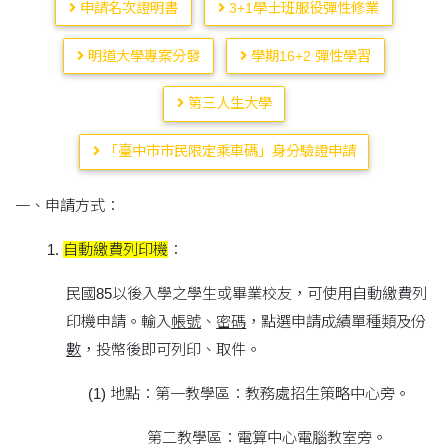
申請名次證明書
3+1學士班服役彈性修業
明道大學專案分發
學期16+2 彈性學習
第三人生大學
「臺中市市民限定乘車碼」身分驗證申請
一、申請方式：
1.
自動繳費列印機
：
民國85以後入學之學生或畢業校友，可使用自動繳費列
印機申請。輸入
帳號
、
密碼
，點選申請成績單種類及份
數
，投幣後即可列印、取件。
(1) 地點：第一教學區：教務處招生策略中心旁。
第二教學區：電算中心電腦教室旁。