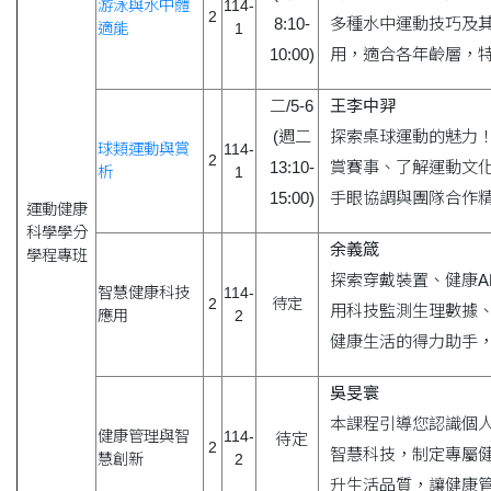
游泳與水中體
114-
2
8:10-
多種水中運動技巧及
適能
1
10:00)
用，適合各年齡層，
二/5-6
王李中羿
(週二
探索桌球運動的魅力
球類運動與賞
114-
2
13:10-
賞賽事、了解運動文
析
1
15:00)
手眼協調與團隊合作
運動健康
科學學分
余義箴
學程專班
探索穿戴裝置、健康A
智慧健康科技
114-
2
待定
用科技監測生理數據
應用
2
健康生活的得力助手
吳旻寰
本課程引導您認識個
健康管理與智
114-
待定
2
智慧科技，制定專屬
慧創新
2
升生活品質，讓健康