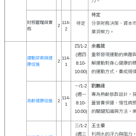
力。
待定
財務
管理
與實
114-
待定
分享財務決策、資本
2
務
2
業洞察力。
四/1-2
余義箴
(週四
重新發現運動的樂趣
運動探索與健
114-
2
8:10-
解運動對身心健康的
康促進
1
10:00)
的運動方式，養成規
一/1-2
劉鵬達
(週一
專為熟齡族群設計，
114-
高齡健康促進
2
8:10-
蓋營養保健、慢性病
1
10:00)
的關鍵知識與方法，
三/1-2
王士豪
(週三
利用水的浮力與阻力