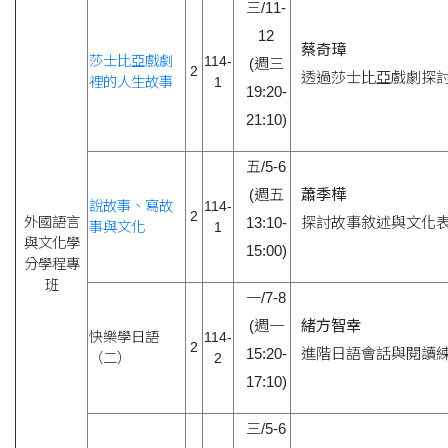
三/11-
12
蔡奇璋
莎士比亞戲劇
114-
(週三
2
透過莎士比亞戲劇探
裡的人生故事
1
19:20-
21:10)
五/5-6
(週五
蕭季樺
說故事、寫故
114-
2
外國語言
13:10-
探討故事敘述與文化
事與文化
1
與文化學
15:00)
分學程專
班
一/7-8
(週一
緒方智幸
快樂學日語
114-
2
15:20-
進階日語會話與閱讀
（二）
2
17:10)
三/5-6