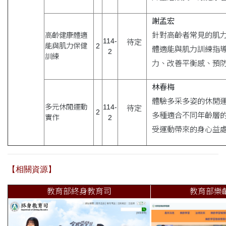
謝孟宏
針對高齡者常見的肌
高齡健康體適
114-
待定
能與肌力保健
2
體適能與肌力訓練指
2
訓練
力、改善平衡感、預
林春梅
體驗多采多姿的休閒
多元休閒運動
114-
待定
2
多種適合不同年齡層
實作
2
受運動帶來的身心益
【相關資源】
教育部終身教育司
教育部樂