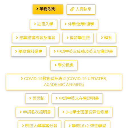
業務說明
人員執掌
註冊入學
休學/退學/復學
畢業證書核發及補發
補發學生證
轉系
學籍資料變更
申請中英文成績及英文畢業證書
學分抵免
COVID-19教務資訊專區(COVID-19 UPDATES,
ACADEMIC AFFAIRS)
等第制
申請中英文在學證明書
申請名次證明書
3+1學士班服役彈性修業
明道大學專案分發
學期16+2 彈性學習