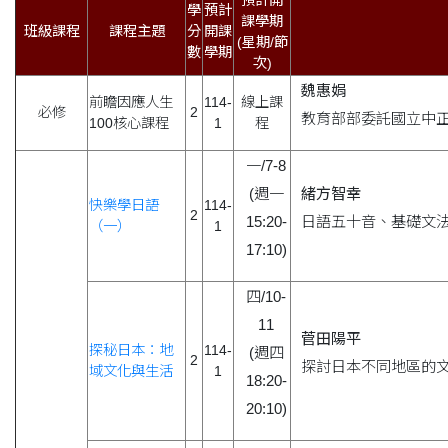
學
預計
課學期
班級
課程
課程主題
分
開課
(星期/節
數
學期
次)
魏惠娟
前瞻因應人生
114-
線上課
必修
2
教育部部委託國立中
100核心課程
1
程
一/7-8
(週一
緒方智幸
快樂學日語
114-
2
15:20-
日語五十音、基礎文
（一）
1
17:10)
四/10-
11
菅田陽平
探秘日本：地
114-
(週四
2
探討日本不同地區的
域文化與生活
1
18:20-
20:10)