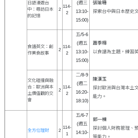
(週三
張瑜珊
日語漫遊台
114-
中：尋訪日本
2
13:10-
探索台中與日本歷史
2
的記憶
15:00)
五/5-6
(週五
蕭季樺
食譜英文：創
114-
2
13:10-
以食譜為主題，練習
作美食故事
2
15:00)
二/8-9
陳漢玉
文化碰撞與融
(週二
合：歐洲與本
114-
探討歐洲與台灣本土
2
16:20-
土價值觀的交
2
能力。
會
18:10)
五/6-7
郭一棟
(週五
114-
探討個人財務管理、
全方位理財
2
14:10-
1
策能力。