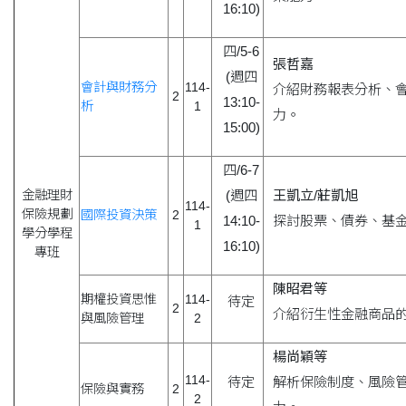
16:10)
四/5-6
張哲嘉
(週四
會計與財務分
114-
介紹財務報表分析、
2
13:10-
析
1
力。
15:00)
四/6-7
金融理財
(週四
王凱立/莊凱旭
114-
保險規劃
國際投資決策
2
14:10-
探討股票、債券、基
1
學分學程
16:10)
專班
陳昭君
等
期權投資思惟
114-
待定
2
介紹衍生性金融商品
與風險管理
2
楊尚穎
等
114-
待定
解析保險制度、風險
保險與實務
2
2